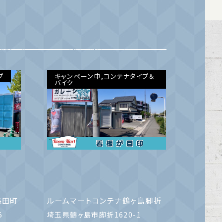
プ
キャンペーン中,コンテナタイプ＆
バイク
森田町
ルームマートコンテナ鶴ヶ島脚折
5
埼玉県鶴ヶ島市脚折1620-1