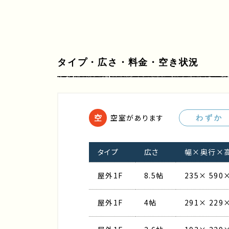
タイプ・広さ・料金・空き状況
空室があります
空
わずか
タイプ
広さ
幅×奥行×高さ
屋外1F
8.5帖
235× 590×
屋外1F
4帖
291× 229×