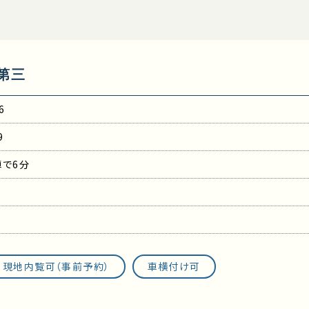
第三
6
9
車で6分
現地内覧可（事前予約）
車横付け可