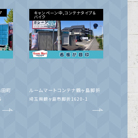
プ
キャンペーン中,コンテナタイプ＆
バイク
森田町
ルームマートコンテナ鶴ヶ島脚折
5
埼玉県鶴ヶ島市脚折1620-1